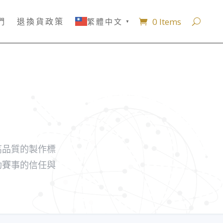
0 Items
們
退換貨政策
繁體中文
▼
高品質的製作標
動賽事的信任與