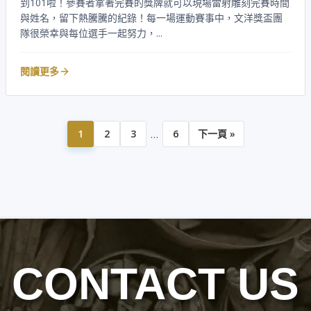
到101啦！參賽者拿著完賽的獎牌就可以現場雷射雕刻完賽時間
與姓名，留下熱騰騰的紀錄！每一場運動賽事中，文洋獎盃團
隊很榮幸與每位選手一起努力，...
閱讀更多
…
1
2
3
6
下一頁 »
CONTACT US