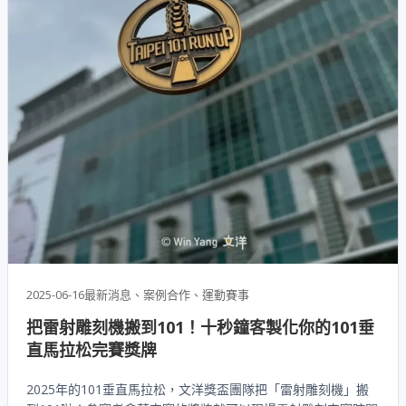
2025-06-16
最新消息、案例合作、運動賽事
把雷射雕刻機搬到101！十秒鐘客製化你的101垂
直馬拉松完賽獎牌
2025年的101垂直馬拉松，文洋獎盃團隊把「雷射雕刻機」搬