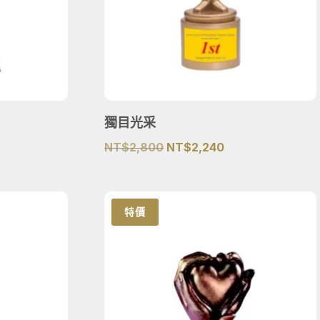
獨目光采
原
目
NT$
2,800
NT$
2,240
始
前
價
價
格：
格：
特價
2,320。
NT$2,800。
NT$2,240。