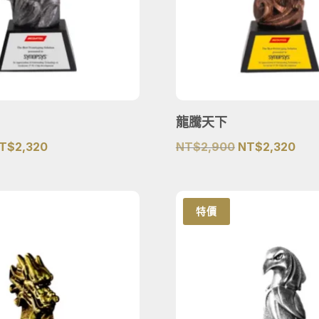
龍騰天下
原
目
原
目
T$
2,320
NT$
2,900
NT$
2,320
始
前
始
前
價
價
價
價
格：
格：
格：
格：
特價
T$2,900。
NT$2,320。
NT$2,900。
NT$