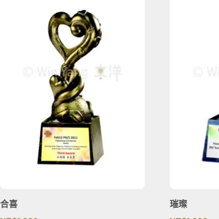
合喜
璀璨