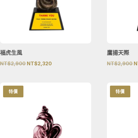
福虎生風
鷹揚天際
原
目
NT$
2,900
NT$
2,320
NT$
2,900
N
始
前
價
價
格：
格：
特價
特價
NT$2,900。
NT$2,320。
N