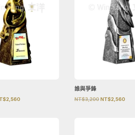
誰與爭鋒
原
目
原
目
T$
2,560
NT$
3,200
NT$
2,560
始
前
始
前
價
價
價
價
格：
格：
格：
格：
T$3,200。
NT$2,560。
NT$3,200。
NT$