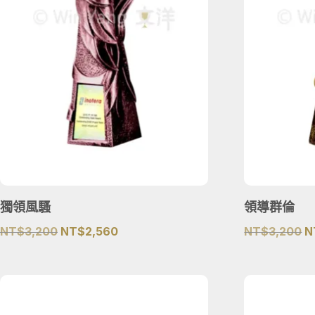
獨領風騷
領導群倫
原
目
NT$
3,200
NT$
2,560
NT$
3,200
N
始
前
價
價
格：
格：
NT$3,200。
NT$2,560。
N