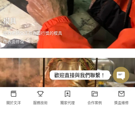
模具
圖為老師父正在為義行獎的模具
作表面修復
歡迎直接與我們聯繫！
Open
chaty
關於文洋
服務技術
獨家代理
合作案例
獎盃維修