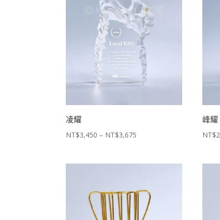
凌耀
峰耀
價
NT$
3,450
–
NT$
3,675
NT$
2
格
範
圍：
NT$3,450
到
NT$3,675