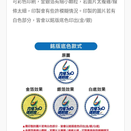
可彩色印刷，金銀箔有細小顆粒，若圖片太複雜/線
條太細，印製會有些許模糊情況。印製的圖片若有
白色部分，皆會以銘版底色印出(金/銀)