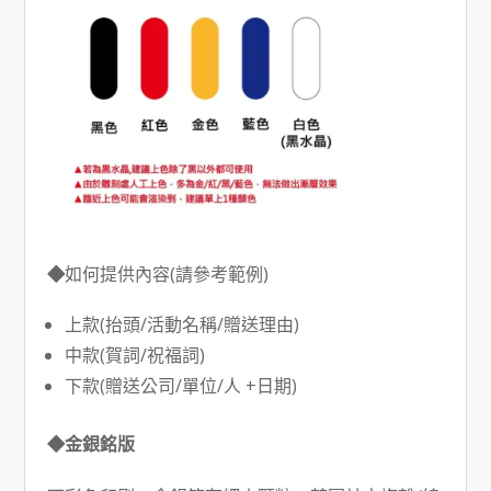
◆
如何提供內容(請參考範例)
上款(抬頭/活動名稱/贈送理由)
中款(賀詞/祝福詞)
下款(贈送公司/單位/人 +日期)
◆金銀銘版