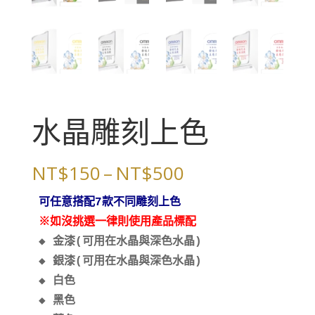
水晶雕刻上色
價
NT$
150
–
NT$
500
格
可任意搭配7款不同雕刻上色
範
※如沒挑選一律則使用產品標配
圍：
◆ 金漆(可用在水晶與深色水晶)

NT$150
◆ 銀漆(可用在水晶與深色水晶)

到
◆ 白色

NT$500
◆ 黑色
