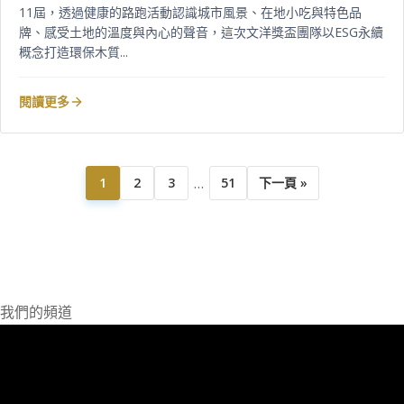
11屆，透過健康的路跑活動認識城市風景、在地小吃與特色品
牌、感受土地的溫度與內心的聲音，這次文洋獎盃團隊以ESG永續
概念打造環保木質...
閱讀更多
…
1
2
3
51
下一頁 »
我們的頻道