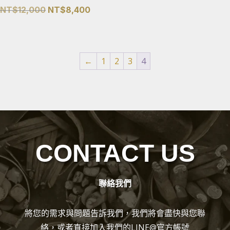
原
目
NT$
12,000
NT$
8,400
始
前
價
價
格：
格：
←
1
2
3
4
NT$12,000。
NT$8,400。
CONTACT US
聯絡我們
將您的需求與問題告訴我們，我們將會盡快與您聯
絡，或者直接加入我們的LINE@官方帳號