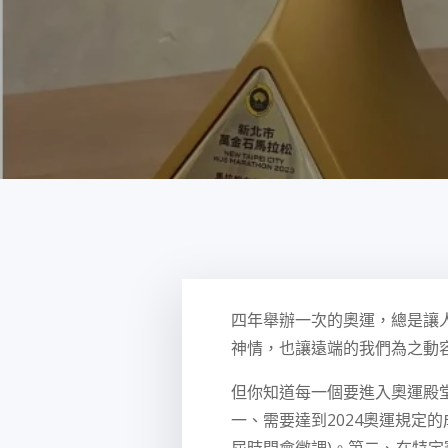
四年舉辦一次的奧運，總是讓
神情，也讓遠端的我們為之動
但你知道每一個要進入奧運殿
一、需要達到2024奧運規定
屆時間會微調)。第二、在特