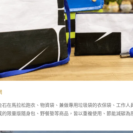
網
金石在馬拉松跑衣、物資袋、兼做專用垃圾袋的衣保袋、工作人
成的限量版隨身包、野餐墊等商品，皆以重複使用、節能減碳為