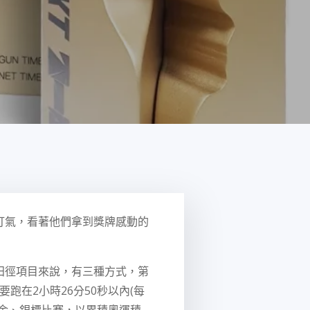
打氣，看著他們拿到獎牌感動的
田徑項目來說，有三種方式，第
跑在2小時26分50秒以內(每
金、銀標比賽，以累積奧運積