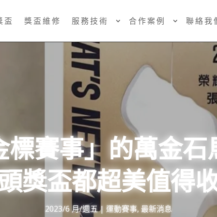
獎盃
獎盃維修
服務技術
合作案例
聯絡我
金標賽事」的萬金石
頭獎盃都超美值得
2023/6 月/週五
|
運動賽事
,
最新消息