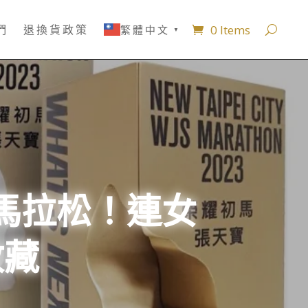
0 Items
們
退換貨政策
繁體中文
▼
馬拉松！連女
收藏