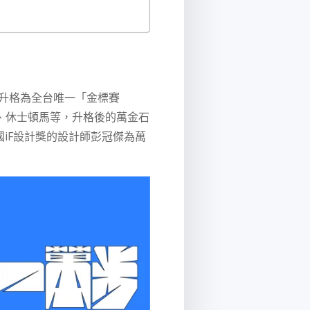
年升格為全台唯一「金標賽
馬、休士頓馬等，升格後的萬金石
國iF設計獎的設計師彭冠傑為萬