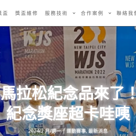
獎盃
獎盃維修
服務技術
合作案例
聯絡我
金石馬拉松紀念品來了
紀念獎座超卡哇咦
2024/2 月/週一
|
運動賽事
,
最新消息