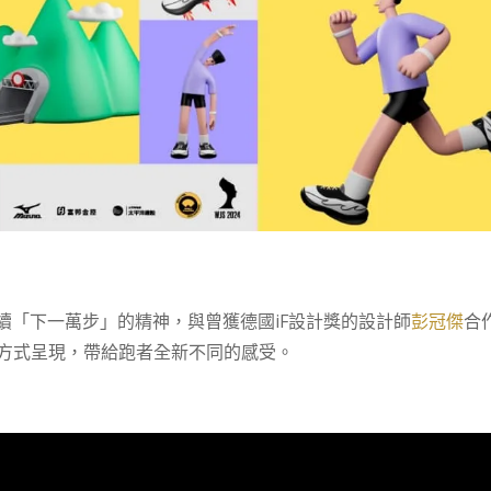
續「下一萬步」的精神，
與曾獲德國iF設計獎的設計師
彭冠傑
合
」方式呈現，帶給跑者全新不同的感受。