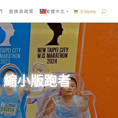
0 Items
們
退換貨政策
繁體中文
▼
！縮小版跑者