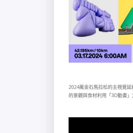
2024萬金石馬拉松的主視覺
延
的景觀與食材利用「3D動畫