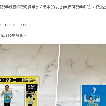
份連同選手競賽編號與選手身分證字號(2024免提供選手編號)，紀
…..F123456789
購順序陸續發貨。