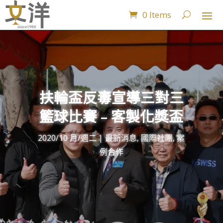
0 Items
扶輪盃反毒宣導三對三
籃球比賽 – 客製化獎盃
2020/10 月/週二
|
最新消息
,
國際社團
,
案
例合作