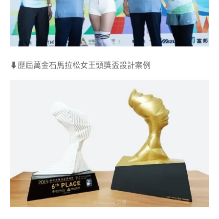
⬇︎歷屆萬金石馬拉松女王頭獎盃設計案例