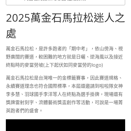
2025萬金石馬拉松迷人之
處
萬金石馬拉松，是許多跑者的「期中考」，依山傍海、視
野廣闊的賽道，較困難的地方就是日曬、逆海風以及接近
終點時的麥當勞坡(上下起伏如同麥當勞的logo)
萬金石馬拉松是台灣唯一的金標籤賽事，因此賽道規格、
永續賽道理念也符合國際標準，本屆還邀請到啦啦隊女神
李多慧、羽球國手李洋等人在終點為選手掛牌，現場還有
獎牌雷射刻字、流體藝術獎盃創作等活動，可說是一場菁
英跑者們的盛會。