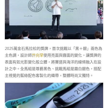
2025萬金石馬拉松的獎牌，首次挑戰以「黑＋銀」兩色為
主色調，設計師
許向罕
使用亮面與霧面的變化，讓獎牌的
表面有如光影變化般立體，將賽道與海洋的線條融入在設
計之中。全馬組是尊爵黑色、挑戰馬組是霧白銀色，搭配
主視覺的藍綠配色客製化的織帶，整體時尚又獨特。