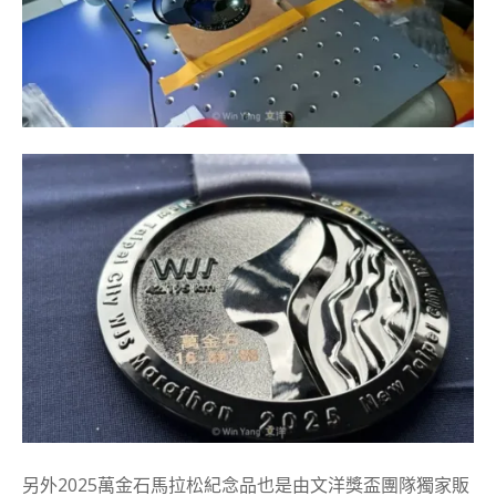
另外2025萬金石馬拉松紀念品也是由文洋獎盃團隊獨家販