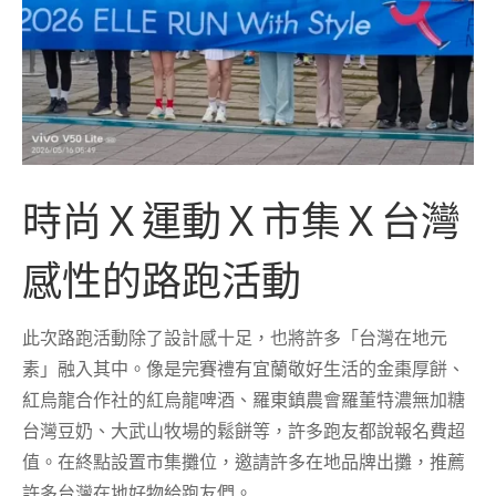
時尚Ｘ運動Ｘ市集Ｘ台灣
感性的路跑活動
此次路跑活動除了設計感十足，也將許多「台灣在地元
素」融入其中。
像是完賽禮有宜蘭敬好生活的金棗厚餅、
紅烏龍合作社的紅烏龍啤酒、羅東鎮農會
羅董特濃無加糖
台灣豆奶、大武山牧場的鬆餅等，許多跑友都說報名費超
值。在終點設置市集攤位，邀請許多在地品牌出攤，推薦
許多台灣在地好物給跑友們。