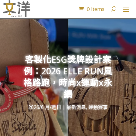
0 Items
客製化ESG獎牌設計案
例：2026 ELLE RUN風
格路跑，時尚x運動x永
續
2026/6 月/週日
|
最新消息
,
運動賽事