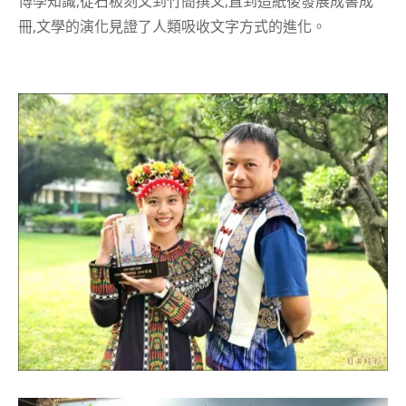
博學知識,從石板刻文到竹簡撰文,直到造紙後發展成書成
冊,文學的演化見證了人類吸收文字方式的進化。