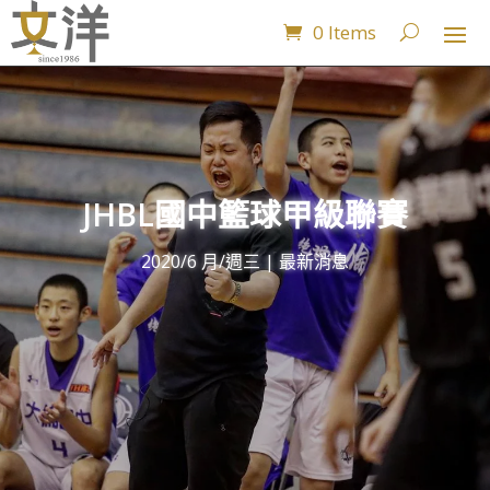
0 Items
JHBL國中籃球甲級聯賽
2020/6 月/週三
|
最新消息