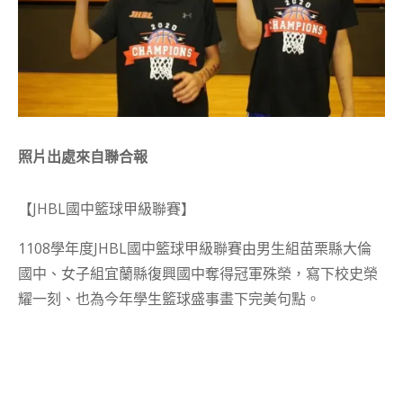
照片出處來自聯合報
【JHBL國中籃球甲級聯賽】
1108學年度JHBL國中籃球甲級聯賽由男生組苗栗縣大倫
國中、女子組宜蘭縣復興國中奪得冠軍殊榮，寫下校史榮
耀一刻、也為今年學生籃球盛事畫下完美句點。