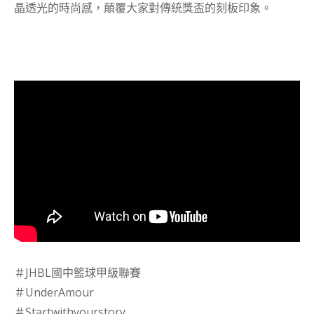
晶透光的時尚感，顛覆大家對傳統獎盃的刻板印象。
＃JHBL國中籃球甲級聯賽
＃UnderAmour
＃Startwithyourstory