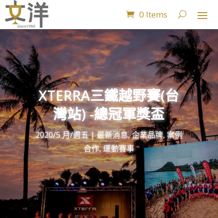
0 Items
XTERRA三鐵越野賽(台
灣站) -總冠軍獎盃
2020/5 月/週五
|
最新消息
,
企業品牌
,
案例
合作
,
運動賽事