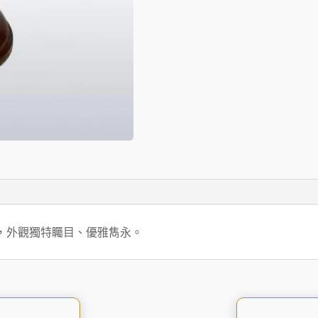
，外觀獨特矚目、優雅雋永。