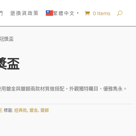
0 Items
們
退換貨政策
繁體中文
▼
皇冠獎盃
獎盃
使用鍍金與鍍銀兩款材質做搭配，外觀獨特矚目、優雅雋永。
花
標籤:
經典款
,
鍍金
,
鍍銀