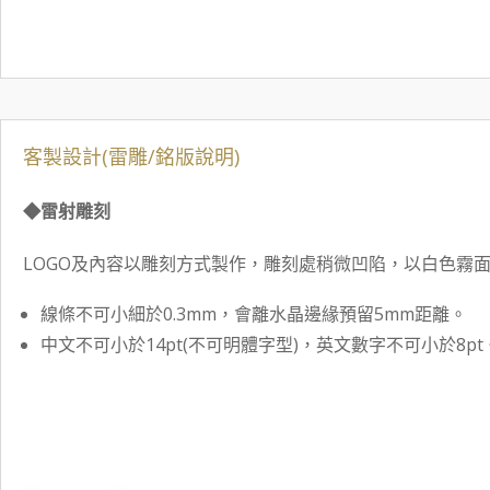
客製設計(雷雕/銘版說明)
◆雷射雕刻
LOGO及內容以雕刻方式製作，雕刻處稍微凹陷，以白色霧
線條不可小細於0.3mm，會離水晶邊緣預留5mm距離。
中文不可小於14pt(不可明體字型)，英文數字不可小於8pt