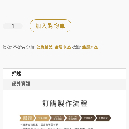
加入購物車
抽
象
金
貨號:
不提供
分類:
公版產品
,
金屬水晶
標籤:
金屬水晶
屬
蛋
型
描述
黑
水
額外資訊
晶
獎
座
數
量