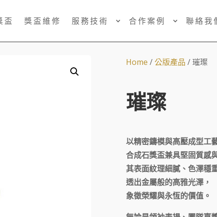
獎盃
獎盃維修
服務技術
合作案例
聯絡我
Home
/
公版產品
/ 璀璨
璀璨
以精密鑄模與高壓成型工
合成石獎盃兼具堅固質感
其表面紋理細膩、色澤穩
透出金屬般的高雅光澤，
象徵榮耀與永恆的價值。
無論是領袖表揚、團隊嘉