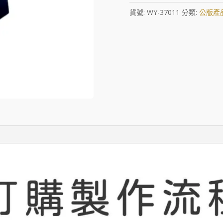
數
貨號:
WY-37011
分類:
公版產
量