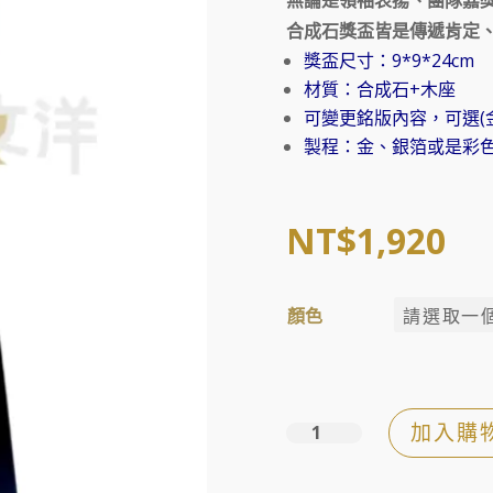
合成石獎盃皆是傳遞肯定
獎盃尺寸：9*9*24cm
材質：合成石+木座
可變更銘版內容，可選(
製程：金、銀箔或是彩
NT$
1,920
顏色
加入購
璀
璨