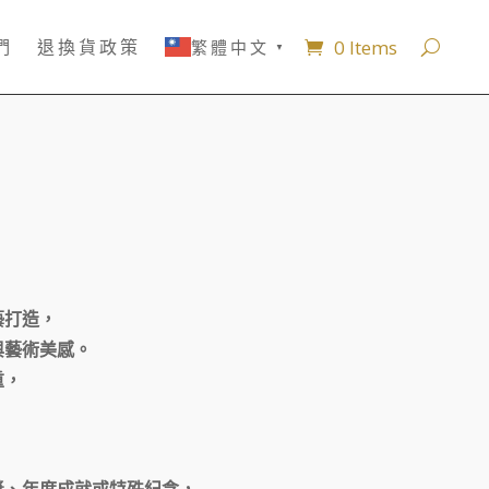
0 Items
們
退換貨政策
繁體中文
▼
藝打造，
與藝術美感。
重，
獎、年度成就或特殊紀念，