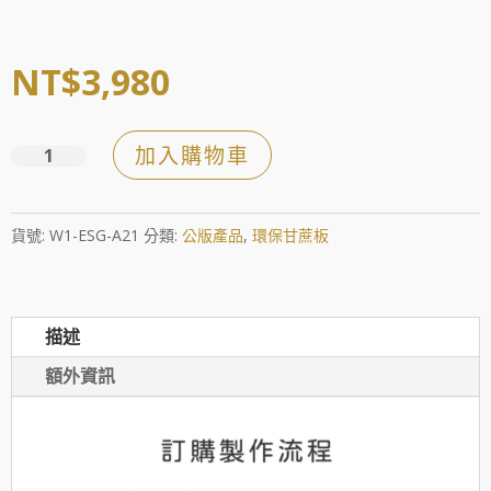
NT$
3,980
加入購物車
恆
心
采
貨號:
W1-ESG-A21
分類:
公版產品
,
環保甘蔗板
玻
數
量
描述
額外資訊