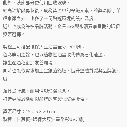
此外，裝飾部分更使用回收玻璃，
經高溫熔融再製後，成為獎盃中的點綴元素，讓獎盃除了榮
耀象徵之外，也多了一份貼近環境的設計溫度，
近年也成為許多品牌活動、企業ESG與永續賽事喜愛的環保
獎盃選擇。
製程上可搭配環保大豆油墨全彩UV印刷，
色彩鮮明之餘，也以植物性油墨取代傳統石化油墨，
讓生產過程更加友善環境；
同時也能依需求加上金銀箔銘版，提升整體質感與品牌識別
度。
兼具設計感、耐用性與環保概念，
打造專屬於活動與品牌的客製化環保獎盃。
獎盃尺寸：15 × 5 × 20 cm
製程：甘蔗板+環保大豆油墨全彩UV印刷