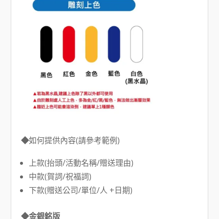
◆
如何提供內容(請參考範例)
上款(抬頭/活動名稱/贈送理由)
中款(賀詞/祝福詞)
下款(贈送公司/單位/人 +日期)
◆金銀銘版