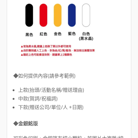
◆
如何提供內容(請參考範例)
上款(抬頭/活動名稱/贈送理由)
中款(賀詞/祝福詞)
下款(贈送公司/單位/人 +日期)
◆金銀銘版