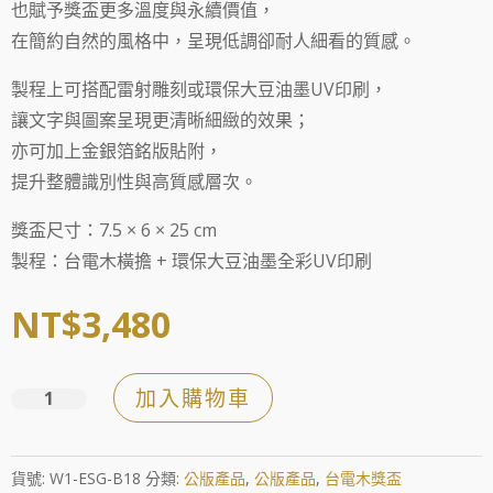
也賦予獎盃更多溫度與永續價值，
在簡約自然的風格中，呈現低調卻耐人細看的質感。
製程上可搭配雷射雕刻或環保大豆油墨UV印刷，
讓文字與圖案呈現更清晰細緻的效果；
亦可加上金銀箔銘版貼附，
提升整體識別性與高質感層次。
獎盃尺寸：7.5 × 6 × 25 cm
製程：台電木橫擔 + 環保大豆油墨全彩UV印刷
NT$
3,480
加入購物車
綠
勳
采
貨號:
W1-ESG-B18
分類:
公版產品
,
公版產品
,
台電木獎盃
玻