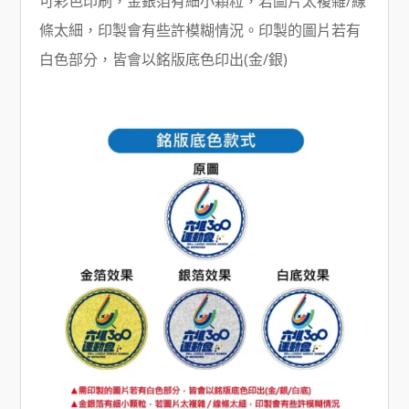
可彩色印刷，金銀箔有細小顆粒，若圖片太複雜/線
條太細，印製會有些許模糊情況。印製的圖片若有
白色部分，皆會以銘版底色印出(金/銀)