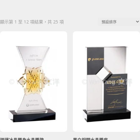
顯示第 1 至 12 項結果，共 25 項
琉璃冰晶腰身水晶獎牌
黑白相間水晶獎座