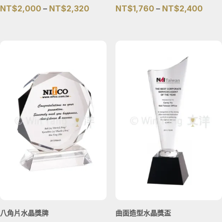
價
價
NT$
2,000
–
NT$
2,320
NT$
1,760
–
NT$
2,400
格
格
範
範
圍：
圍：
NT$2,000
NT$1
到
到
NT$2,320
NT$
八角片水晶獎牌
曲面造型水晶獎盃