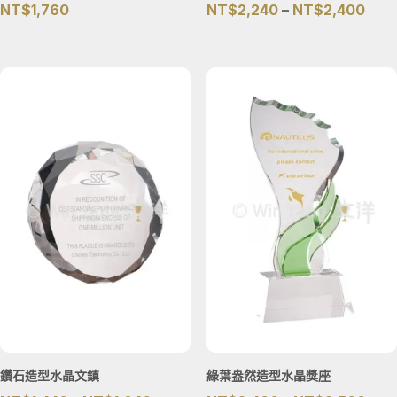
價
NT$
1,760
NT$
2,240
–
NT$
2,400
格
範
圍：
NT$
到
NT$
鑽石造型水晶文鎮
綠葉盎然造型水晶獎座