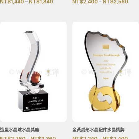
價
價
NT$
1,440
–
NT$
1,840
NT$
2,400
–
NT$
2,560
格
格
範
範
圍：
圍：
NT$1,440
NT$
到
到
NT$1,840
NT$
造型水晶球水晶獎座
金黃扇形水晶配件水晶獎牌
價
價
NT$
2,760
–
NT$
3,360
NT$
2,240
–
NT$
2,400