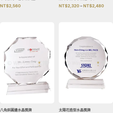
價
NT$
2,560
NT$
2,320
–
NT$
2,480
格
範
圍：
NT$
到
NT$
八角斜圓邊水晶獎牌
太陽花造型水晶獎牌