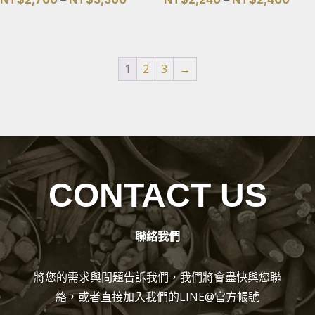
格
格
範
範
圍：
圍：
1
2
3
→
NT$2,760
NT$
到
到
NT$3,360
NT$
CONTACT US
聯絡我們
將您的需求與問題告訴我們，我們將會盡快與您聯
絡，或者直接加入我們的LINE@官方帳號