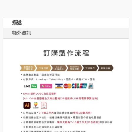
水
晶
描述
獎
盃
額外資訊
數
量