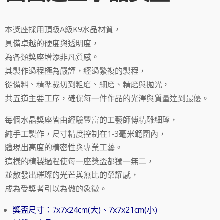
本獎座採用頂級A級K9水晶材質，
具備卓越的硬度與透明度，
為各類獎座增添非凡質感。
其製作過程極為嚴謹，經過繁複的製程，
從備料、精準裁切到粗磨、細磨、精磨與拋光，
共五道主要工序，確保每一件作品的光澤與質量達到最優。
每個水晶獎座皆由經驗豐富的工藝師傅精雕細琢，
純手工製作，尺寸精度控制在1-3毫米範圍內，
體現出高度的精密性與專業工藝。
這樣的精製過程使每一座獎盃都獨一無二，
並散發出璀璨的光芒與無比的榮耀感，
成為受獎者引以為傲的象徵。
獎盃尺寸：7x7x24cm(大)、7x7x21cm(小)