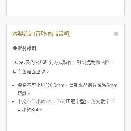
客製設計(雷雕/銘版說明)
◆雷射雕刻
LOGO及內容以雕刻方式製作，雕刻處稍微凹陷，
以白色霧面呈現。
線條不可小細於0.3mm，會離水晶邊緣預留5mm
距離。
中文不可小於14pt(不可明體字型)，英文數字不
可小於8pt。