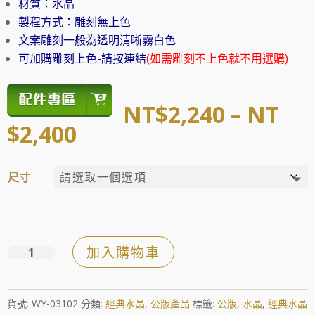
材質：水晶
製程方式：雕刻無上色
文案雕刻一般為透明清晰霧白色
可加購雕刻上色-請按連結
(如需雕刻不上色就不用選購)
NT$
2,240
–
NT
價
$
2,400
格
範
尺寸
圍：
NT$2,240
到
NT$2,400
加入購物車
曲
面
造
貨號:
WY-03102
分類:
經典水晶
,
公版產品
標籤:
公版
,
水晶
,
經典水晶
型