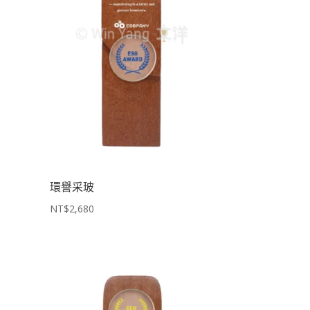
環譽采玻
NT$
2,680