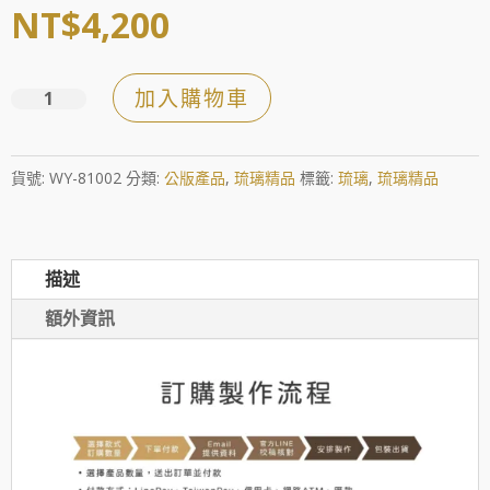
NT$
4,200
加入購物車
凝
聚
的
貨號:
WY-81002
分類:
公版產品
,
琉璃精品
標籤:
琉璃
,
琉璃精品
力
量
數
描述
量
額外資訊