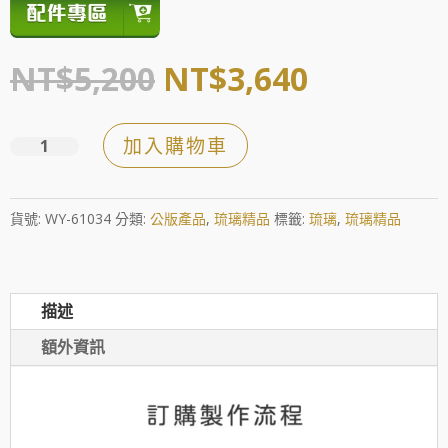
原
目
NT$
5,200
NT$
3,640
始
前
價
價
加入購物車
卓
格：
格：
越
NT$5,200。
NT$3,64
系
貨號:
WY-61034
分類:
公版產品
,
琉璃精品
標籤:
琉璃
,
琉璃精品
列
【展
翅
描述
高
飛】
額外資訊
數
量