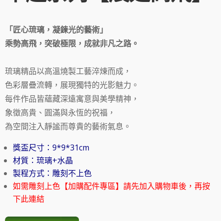
「匠心琉璃，凝鍊光的藝術」
乘勢高飛，突破極限，成就非凡之路。
琉璃精品以高溫燒製工藝淬煉而成，
色彩層疊流轉，展現獨特的光影魅力。
每件作品皆蘊藏深遠寓意與美學精神，
象徵高貴、圓滿與永恆的祝福，
為空間注入靜謐而尊貴的藝術氣息。
獎盃尺寸：9*9*31cm
材質：琉璃+水晶
製程方式：雕刻不上色
如需雕刻上色【加購配件專區】請先加入購物車後，再按
下此連結