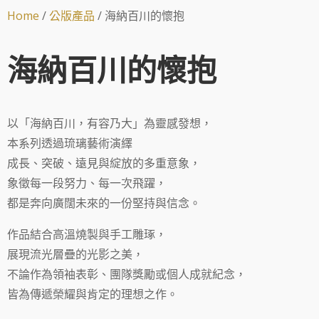
Home
/
公版產品
/ 海納百川的懷抱
海納百川的懷抱
以「海納百川，有容乃大」為靈感發想，
本系列透過琉璃藝術演繹
成長、突破、遠見與綻放的多重意象，
象徵每一段努力、每一次飛躍，
都是奔向廣闊未來的一份堅持與信念。
作品結合高溫燒製與手工雕琢，
展現流光層疊的光影之美，
不論作為領袖表彰、團隊獎勵或個人成就紀念，
皆為傳遞榮耀與肯定的理想之作。