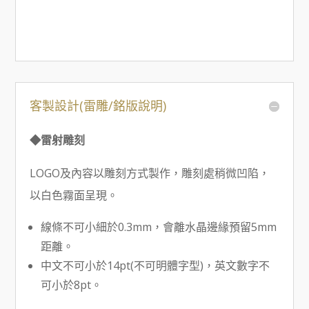
客製設計(雷雕/銘版說明)
◆雷射雕刻
LOGO及內容以雕刻方式製作，雕刻處稍微凹陷，
以白色霧面呈現。
線條不可小細於0.3mm，會離水晶邊緣預留5mm
距離。
中文不可小於14pt(不可明體字型)，英文數字不
可小於8pt。