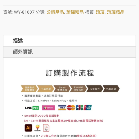
百
貨號:
WY-81007
分類:
公版產品
,
琉璃精品
標籤:
琉璃
,
琉璃精品
川
的
懷
描述
抱
數
額外資訊
量