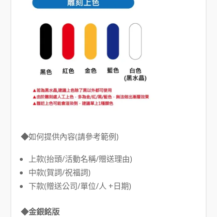
◆
如何提供內容(請參考範例)
上款(抬頭/活動名稱/贈送理由)
中款(賀詞/祝福詞)
下款(贈送公司/單位/人 +日期)
◆金銀銘版