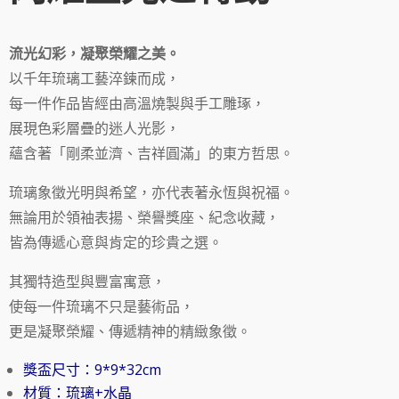
流光幻彩，凝聚榮耀之美。
以千年琉璃工藝淬鍊而成，
每一件作品皆經由高溫燒製與手工雕琢，
展現色彩層疊的迷人光影，
蘊含著「剛柔並濟、吉祥圓滿」的東方哲思。
琉璃象徵光明與希望，亦代表著永恆與祝福。
無論用於領袖表揚、榮譽獎座、紀念收藏，
皆為傳遞心意與肯定的珍貴之選。
其獨特造型與豐富寓意，
使每一件琉璃不只是藝術品，
更是凝聚榮耀、傳遞精神的精緻象徵。
獎盃尺寸：9*9*32cm
材質：琉璃+水晶