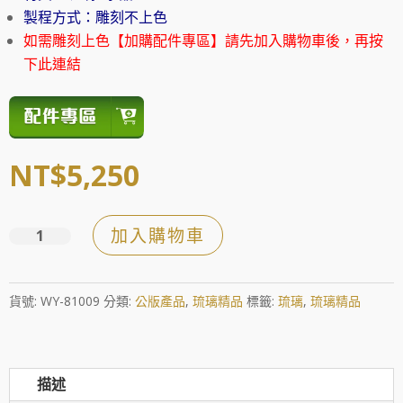
製程方式：雕刻不上色
如需雕刻上色【加購配件專區】請先加入購物車後，再按
下此連結
NT$
5,250
加入購物車
閃
耀
星
貨號:
WY-81009
分類:
公版產品
,
琉璃精品
標籤:
琉璃
,
琉璃精品
光
之
轉
描述
動