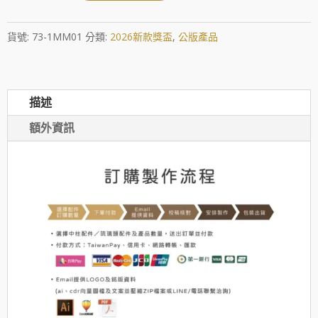
映
象
貨號:
73-1MM01
分類:
2026新款獎盃
,
公版產品
數
量
描述
額外資訊