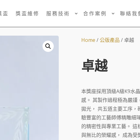
獎盃
獎盃維修
服務技術
合作案例
聯絡我
Home
/
公版產品
/ 卓越
卓越
本獎座採用頂級A級K9水
感。 其製作過程極為嚴謹
拋光， 共五道主要工序，
驗豐富的工藝師傅精雕細琢
的精密性與專業工藝。 這
與無比的榮耀感， 成為受