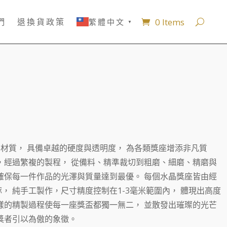
0 Items
們
退換貨政策
繁體中文
▼
晶材質， 具備卓越的硬度與透明度， 為各類獎座增添非凡質
，經過繁複的製程， 從備料、精準裁切到粗磨、細磨、精磨與
確保每一件作品的光澤與質量達到最優。 每個水晶獎座皆由經
， 純手工製作，尺寸精度控制在1-3毫米範圍內， 體現出高度
樣的精製過程使每一座獎盃都獨一無二， 並散發出璀璨的光芒
獎者引以為傲的象徵。