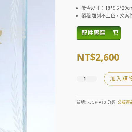
獎盃尺寸：18*5.5*29c
製程:雕刻不上色，文案
NT$
2,600
加入購
卓
越
數
貨號:
73GR-A10
分類:
公版產
量