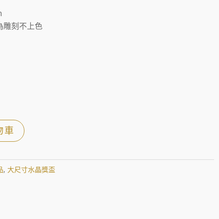
m
為雕刻不上色
物車
品
,
大尺寸水晶獎盃