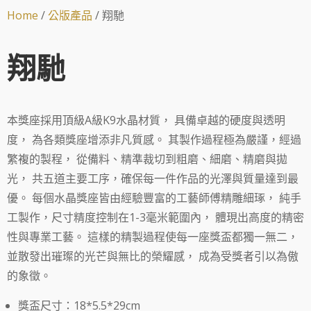
Home
/
公版產品
/ 翔馳
翔馳
本獎座採用頂級A級K9水晶材質， 具備卓越的硬度與透明
度， 為各類獎座增添非凡質感。 其製作過程極為嚴謹，經過
繁複的製程， 從備料、精準裁切到粗磨、細磨、精磨與拋
光， 共五道主要工序，確保每一件作品的光澤與質量達到最
優。 每個水晶獎座皆由經驗豐富的工藝師傅精雕細琢， 純手
工製作，尺寸精度控制在1-3毫米範圍內， 體現出高度的精密
性與專業工藝。 這樣的精製過程使每一座獎盃都獨一無二，
並散發出璀璨的光芒與無比的榮耀感， 成為受獎者引以為傲
的象徵。
獎盃尺寸：18*5.5*29cm