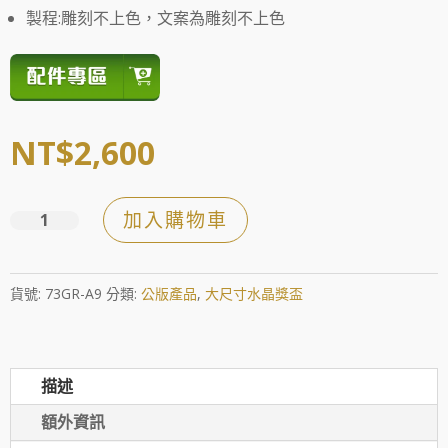
製程:雕刻不上色，文案為雕刻不上色
NT$
2,600
加入購物車
翔
馳
數
貨號:
73GR-A9
分類:
公版產品
,
大尺寸水晶獎盃
量
描述
額外資訊