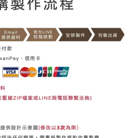
座
獎
盃
數
量