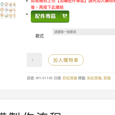
如需雕刻上色【加購配件專區】請先加入購物
後，再按下此連結
款式
脫
加入購物車
蠟
琉
璃
貨號:
WY-01145
分類:
彩虹琉璃
標籤:
彩虹琉璃
,
琉璃
頭
水
晶
柱
圓