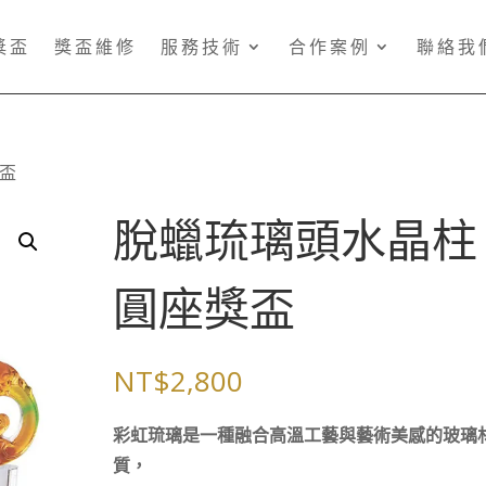
獎盃
獎盃維修
服務技術
合作案例
聯絡我
獎盃
脫蠟琉璃頭水晶柱
圓座獎盃
NT$
2,800
彩虹琉璃是一種融合高溫工藝與藝術美感的玻璃
質，