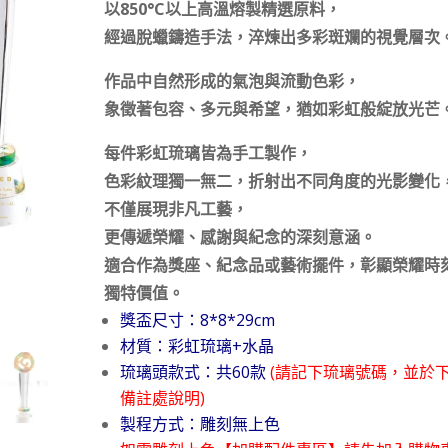
以850°C以上高溫熔製精選原料，
經過脫蠟鑄造手法，淬煉出多彩斑斕的視覺層次
作品中自然形成的氣泡與流動色彩，
象徵著包容、多元與希望，猶如彩虹般綻放光芒
每件彩虹琉璃皆為手工製作，
色彩紋理獨一無二，折射出不同角度的光影變化
不僅展現非凡工藝，
更傳遞榮耀、感謝與紀念的深刻意涵。
適合作為獎座、紀念品或藝術擺件，彰顯榮耀時
獨特價值。
獎盃尺寸：8*8*29cm
材質：彩虹琉璃+水晶
琉璃頭款式：共60款
(請記下琉璃號碼，並於
備註處說明)
製程方式：雕刻無上色