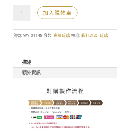
脫
加入購物車
蠟
琉
璃
貨號:
WY-01148
分類:
彩虹琉璃
標籤:
彩虹琉璃
,
琉璃
頭
琉
璃
描述
座
額外資訊
水
晶
獎
牌
數
量