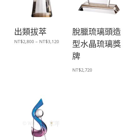
出類拔萃
脫臘琉璃頭造
價
型水晶琉璃獎
NT$
2,800
–
NT$
3,120
格
牌
範
圍：
NT$2,800
NT$
2,720
到
NT$3,120