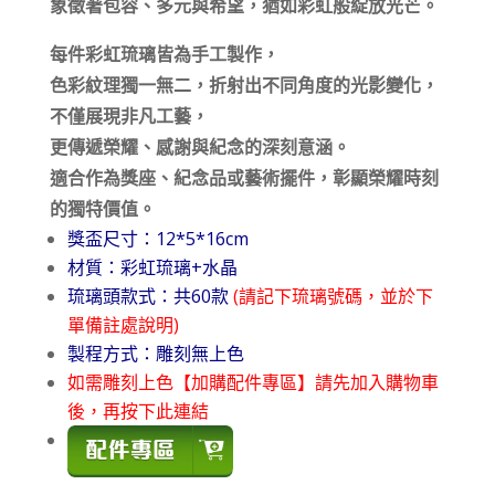
象徵著包容、多元與希望，猶如彩虹般綻放光芒。
每件彩虹琉璃皆為手工製作，
色彩紋理獨一無二，折射出不同角度的光影變化，
不僅展現非凡工藝，
更傳遞榮耀、感謝與紀念的深刻意涵。
適合作為獎座、紀念品或藝術擺件，彰顯榮耀時刻
的獨特價值。
獎盃尺寸：12*5*16cm
材質：彩虹琉璃+水晶
琉璃頭款式：共60款
(請記下琉璃號碼，並於下
單備註處說明)
製程方式：雕刻無上色
如需雕刻上色【加購配件專區】請先加入購物車
後，再按下此連結