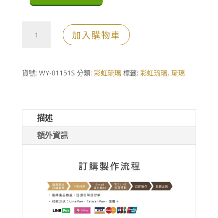
脫
加入購物車
蠟
琉
璃
貨號:
WY-01151S
分類:
彩虹琉璃
標籤:
彩虹琉璃
,
琉璃
頭
梯
型
描述
斜
額外資訊
邊
水
晶
獎
座
(小)