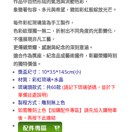
作品中自然形成的氣泡與流動色彩，
象徵著包容、多元與希望，猶如彩虹般綻放光芒。
每件彩虹琉璃皆為手工製作，
色彩紋理獨一無二，折射出不同角度的光影變化，
不僅展現非凡工藝，
更傳遞榮耀、感謝與紀念的深刻意涵。
適合作為獎座、紀念品或藝術擺件，彰顯榮耀時刻
的獨特價值。
獎盃尺寸：10*3.5*14.5cm(小)
材質：彩虹琉璃+水晶
琉璃頭款式：共60款
(請記下琉璃號碼，並於下
單備註處說明)
製程方式：雕刻無上色
如需雕刻上色【加購配件專區】請先加入購物車
後，再按下此連結