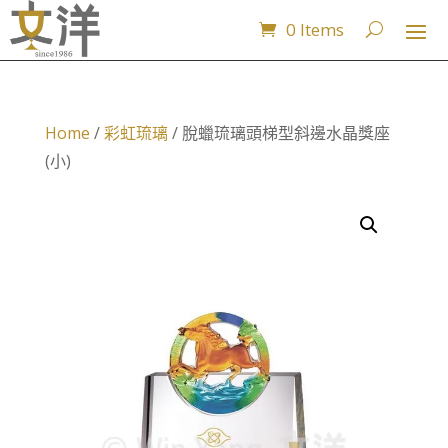
0 Items
Home
/
彩虹琉璃
/ 脫蠟琉璃頭梯型斜邊水晶獎座
(小)