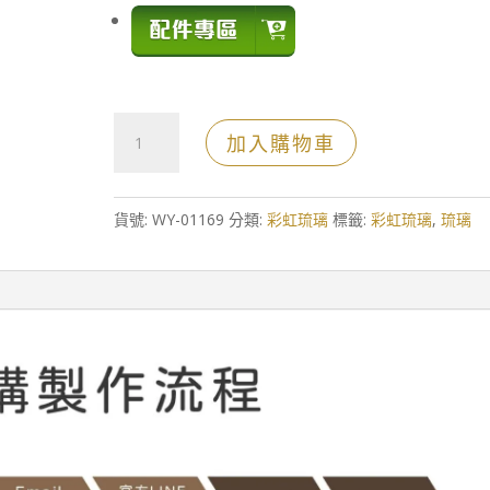
旋
加入購物車
轉
地
球
貨號:
WY-01169
分類:
彩虹琉璃
標籤:
彩虹琉璃
,
琉璃
彩
虹
琉
璃
獎
座
數
量