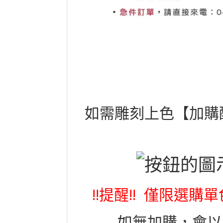
如需雕刻上色【加購
!!提醒!! 僅限選
如無加購，會以