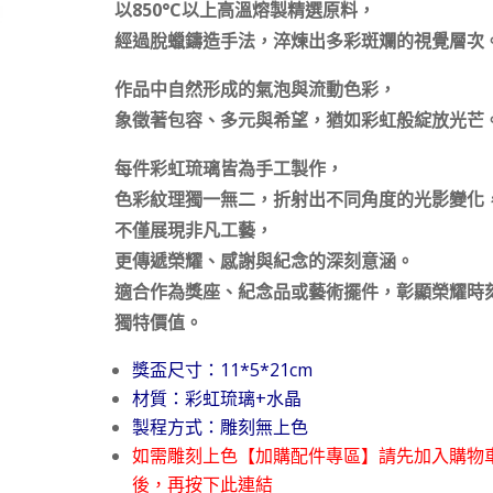
以850°C以上高溫熔製精選原料，
經過脫蠟鑄造手法，淬煉出多彩斑斕的視覺層次
作品中自然形成的氣泡與流動色彩，
象徵著包容、多元與希望，猶如彩虹般綻放光芒
每件彩虹琉璃皆為手工製作，
色彩紋理獨一無二，折射出不同角度的光影變化
不僅展現非凡工藝，
更傳遞榮耀、感謝與紀念的深刻意涵。
適合作為獎座、紀念品或藝術擺件，彰顯榮耀時
獨特價值。
獎盃尺寸：11*5*21cm
材質：彩虹琉璃+水晶
製程方式：雕刻無上色
如需雕刻上色【加購配件專區】請先加入購物
後，再按下此連結