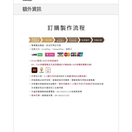
璃
額外資訊
獎
牌
數
量