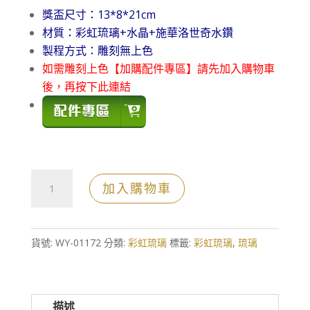
獎盃尺寸：13*8*21cm
材質：彩虹琉璃+水晶+施華洛世奇水鑽
製程方式：雕刻無上色
如需雕刻上色【加購配件專區】請先加入購物車
後，再按下此連結
蛋
加入購物車
型
水
鑽
貨號:
WY-01172
分類:
彩虹琉璃
標籤:
彩虹琉璃
,
琉璃
彩
虹
琉
描述