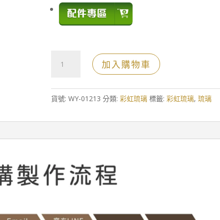
彩
加入購物車
虹
琉
璃
貨號:
WY-01213
分類:
彩虹琉璃
標籤:
彩虹琉璃
,
琉璃
配
件
水
晶
獎
牌
數
量