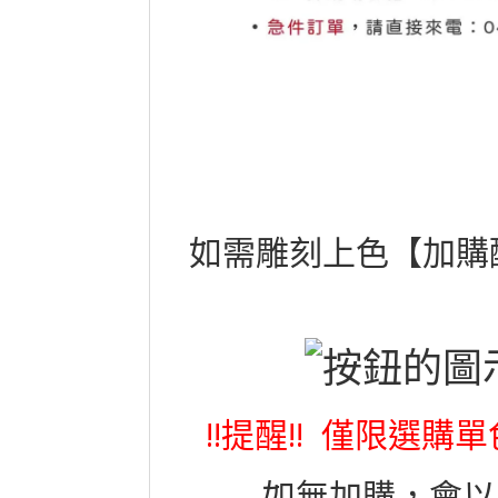
如需雕刻上色【加購
!!提醒!! 僅限選
如無加購，會以