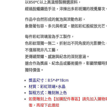
以850°C以上高溫熔製精選原料，
經過脫蠟鑄造手法，淬煉出多彩斑斕的視覺層次
作品中自然形成的氣泡與流動色彩，
象徵著包容、多元與希望，猶如彩虹般綻放光芒
每件彩虹琉璃皆為手工製作，
色彩紋理獨一無二，折射出不同角度的光影變化
不僅展現非凡工藝，
更傳遞榮耀、感謝與紀念的深刻意涵。
適合作為獎座、紀念品或藝術擺件，彰顯榮耀時
獨特價值。
獎盃尺寸：8.5*4*18cm
材質：彩虹琉璃+水晶
製程方式：雕刻無上色
如需雕刻上色【加購配件專區】請先加入購物
後，再按下此連結