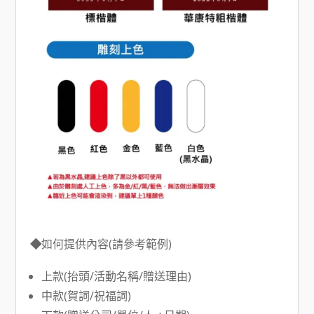
◆
如何提供內容(請參考範例)
上款(抬頭/活動名稱/贈送理由)
中款(賀詞/祝福詞)