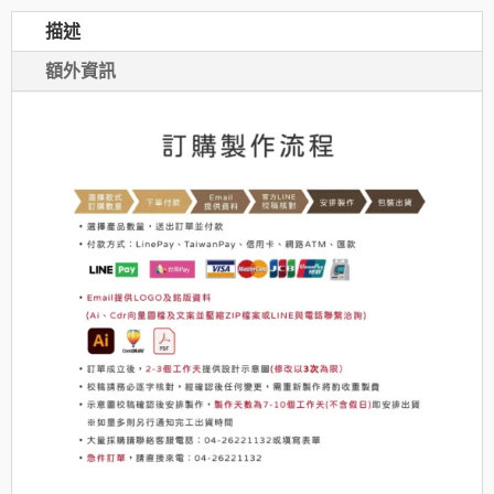
造
描述
型
水
額外資訊
晶
獎
盃
數
量