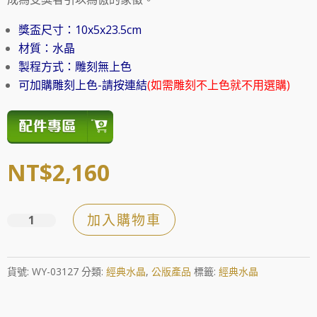
獎盃尺寸：10x5x23.5cm
材質：水晶
製程方式：雕刻無上色
可加購雕刻上色-請按連結
(如需雕刻不上色就不用選購)
NT$
2,160
加入購物車
立
體
水
貨號:
WY-03127
分類:
經典水晶
,
公版產品
標籤:
經典水晶
晶
球