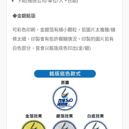
下款(贈送公司/單位/人 +日期)
◆金銀銘版
可彩色印刷，金銀箔有細小顆粒，若圖片太複雜/線
條太細，印製會有些許模糊情況。印製的圖片若有
白色部分，皆會以銘版底色印出(金/銀)