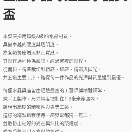
盃
本獎座採用頂級A級K9水晶材質，
具備卓越的硬度與透明度，
為各類獎座增添非凡質感。
其製作過程極為嚴謹，經過繁複的製程，
從備料、精準裁切到粗磨、細磨、精磨與拋光，
共五道主要工序，確保每一件作品的光澤與質量達到最優。
每個水晶獎座皆由經驗豐富的工藝師傅精雕細琢，
純手工製作，尺寸精度控制在1-3毫米範圍內，
體現出高度的精密性與專業工藝。
這樣的精製過程使每一座獎盃都獨一無二，
並散發出璀璨的光芒與無比的榮耀感，
成為受獎者引以為傲的象徵。