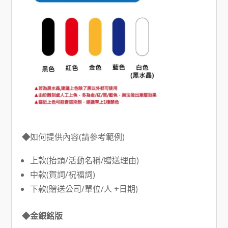
◆
如何提供內容(請參考範例)
上款(抬頭/活動名稱/贈送理由)
中款(賀詞/祝福詞)
下款(贈送公司/單位/人 +日期)
◆金銀銘版