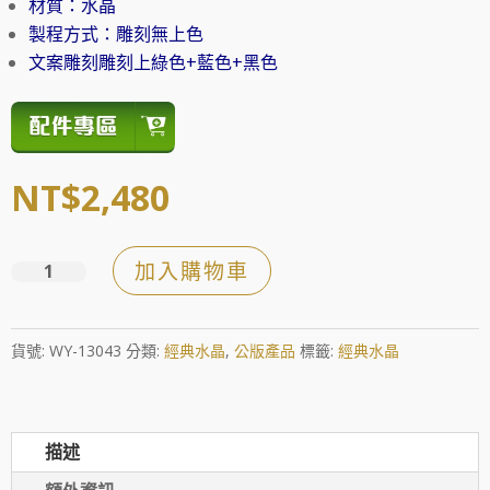
材質：水晶
製程方式：雕刻無上色
文案雕刻雕刻上綠色+藍色+黑色
NT$
2,480
加入購物車
磨
砂
邊
貨號:
WY-13043
分類:
經典水晶
,
公版產品
標籤:
經典水晶
大
斜
面
描述
水
晶