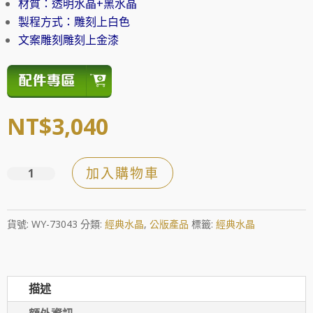
材質：透明水晶+黑水晶
製程方式：雕刻上白色
文案雕刻雕刻上金漆
NT$
3,040
加入購物車
立
體
星
貨號:
WY-73043
分類:
經典水晶
,
公版產品
標籤:
經典水晶
型
水
晶
描述
獎
座