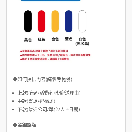
◆
如何提供內容(請參考範例)
上款(抬頭/活動名稱/贈送理由)
中款(賀詞/祝福詞)
下款(贈送公司/單位/人 +日期)
◆金銀銘版