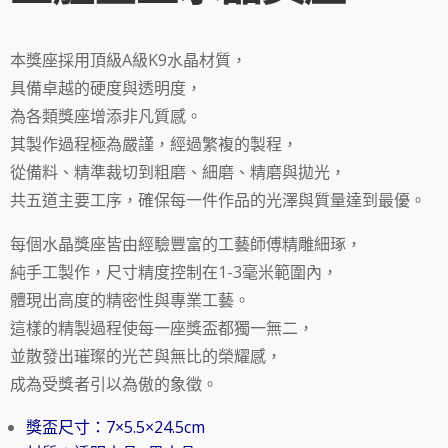
本獎座採用頂級A級K9水晶材質，
具備卓越的硬度與透明度，
為各類獎座增添非凡質感。
其製作過程極為嚴謹，經過繁複的製程，
從備料、精準裁切到粗磨、細磨、精磨與拋光，
共五道主要工序，確保每一件作品的光澤與質量達到最優。
每個水晶獎座皆由經驗豐富的工藝師傅精雕細琢，
純手工製作，尺寸精度控制在1-3毫米範圍內，
體現出高度的精密性與專業工藝。
這樣的精製過程使每一座獎盃都獨一無二，
並散發出璀璨的光芒與無比的榮耀感，
成為受獎者引以為傲的象徵。
獎盃尺寸：7×5.5×24.5cm