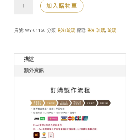
彩
加入購物車
虹
琉
璃
貨號:
WY-01160
分類:
彩虹琉璃
標籤:
彩虹琉璃
,
琉璃
造
型
水
描述
晶
額外資訊
獎
盃
數
量