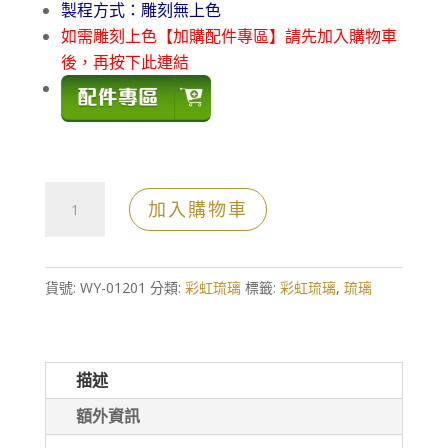
製程方式：雕刻無上色
如需雕刻上色【加購配件專區】請先加入購物車
後，再按下此連結
彩
加入購物車
虹
琉
璃
貨號:
WY-01201
分類:
彩虹琉璃
標籤:
彩虹琉璃
,
琉璃
水
晶
獎
描述
盃
額外資訊
數
量