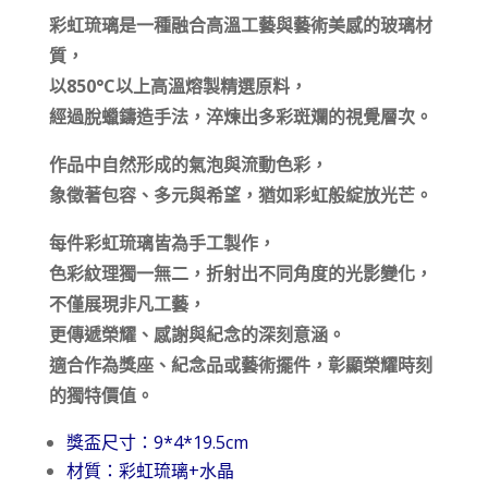
彩虹琉璃是一種融合高溫工藝與藝術美感的玻璃材
質，
以850°C以上高溫熔製精選原料，
經過脫蠟鑄造手法，淬煉出多彩斑斕的視覺層次。
作品中自然形成的氣泡與流動色彩，
象徵著包容、多元與希望，猶如彩虹般綻放光芒。
每件彩虹琉璃皆為手工製作，
色彩紋理獨一無二，折射出不同角度的光影變化，
不僅展現非凡工藝，
更傳遞榮耀、感謝與紀念的深刻意涵。
適合作為獎座、紀念品或藝術擺件，彰顯榮耀時刻
的獨特價值。
獎盃尺寸：9*4*19.5cm
材質：彩虹琉璃+水晶